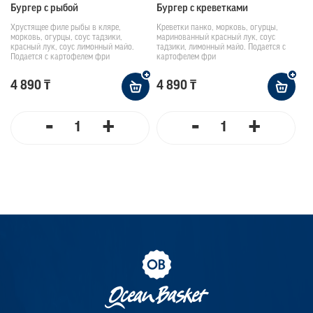
Бургер с рыбой
Бургер с креветками
Хрустящее филе рыбы в кляре,
Креветки панко, морковь, огурцы,
морковь, огурцы, соус тадзики,
маринованный красный лук, соус
красный лук, соус лимонный майо.
тадзики, лимонный майо. Подается с
Подается с картофелем фри
картофелем фри
4 890 ₸
4 890 ₸
-
+
-
+