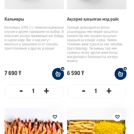
Кальмаpы
Ақсерке қосылған мэд райс
Кальмары (200 г) с лимонно-кремовым
Грильде дайындалған prince
соусом и двумя гарнирами на выбор. В
асшаяндары мен мидия қосылған
описании указан примерный вес блюда
көкөністер мен ақсерке қосылып
в сыром виде. Вес и вид могут
қуырылған өзіндік күріш. Лимон
меняться в зависимости от способа
тілімімен және туралған көк пиязбен
приготовления и других условий
бірге беріледі. Тағамның түрі мен
салмағы пісіру әдісіне және басқа
жағдайларға байланысты өзгеруі
мүмкін.
7 690 ₸
6 590 ₸
-
+
-
+