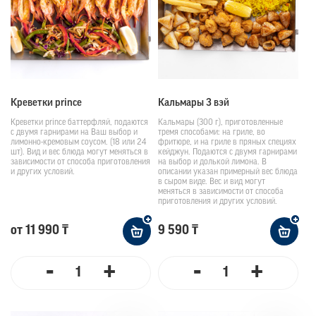
Креветки prince
Кальмары 3 вэй
Креветки prince баттерфляй, подаются
Кальмары (300 г), приготовленные
с двумя гарнирами на Ваш выбор и
тремя способами: на гриле, во
лимонно-кремовым соусом. (18 или 24
фритюре, и на гриле в пряных специях
шт). Вид и вес блюда могут меняться в
кейджун. Подаются с двумя гарнирами
зависимости от способа приготовления
на выбор и долькой лимона. В
и других условий.
описании указан примерный вес блюда
в сыром виде. Вес и вид могут
меняться в зависимости от способа
приготовления и других условий.
от 11 990 ₸
9 590 ₸
-
+
-
+