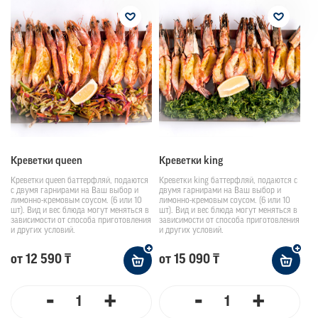
Креветки queen
Креветки king
Креветки queen баттерфляй, подаются
Креветки king баттерфляй, подаются с
с двумя гарнирами на Ваш выбор и
двумя гарнирами на Ваш выбор и
лимонно-кремовым соусом. (6 или 10
лимонно-кремовым соусом. (6 или 10
шт). Вид и вес блюда могут меняться в
шт). Вид и вес блюда могут меняться в
зависимости от способа приготовления
зависимости от способа приготовления
и других условий.
и других условий.
от 12 590 ₸
от 15 090 ₸
-
+
-
+