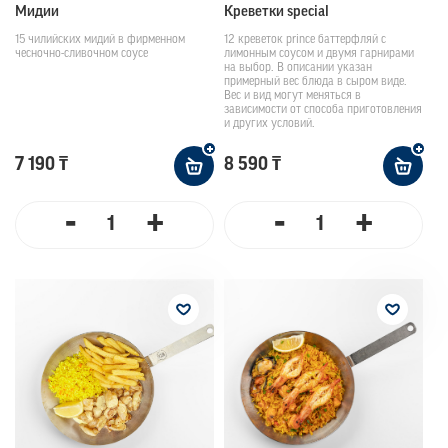
Мидии
Креветки special
15 чилийских мидий в фирменном
12 креветок prince баттерфляй с
чесночно-сливочном соусе
лимонным соусом и двумя гарнирами
на выбор. В описании указан
примерный вес блюда в сыром виде.
Вес и вид могут меняться в
зависимости от способа приготовления
и других условий.
7 190 ₸
8 590 ₸
-
+
-
+