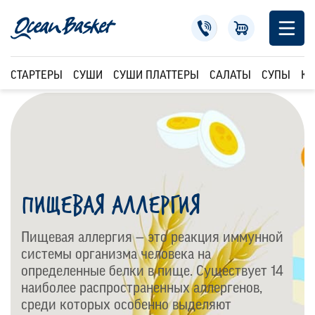
СТАРТЕРЫ
СУШИ
СУШИ ПЛАТТЕРЫ
САЛАТЫ
СУПЫ
КР
ПИЩЕВАЯ АЛЛЕРГИЯ
Пищевая аллергия — это реакция иммунной
системы организма человека на
определенные белки в пище. Существует 14
наиболее распространенных аллергенов,
среди которых особенно выделяют