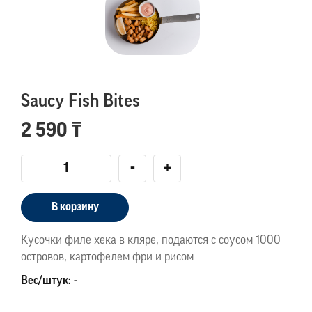
Sаucy Fish Bites
2 590 ₸
-
+
В корзину
Кусочки филе хека в кляре, подаются с соусом 1000
островов, картофелем фри и рисом
Вес/штук: -