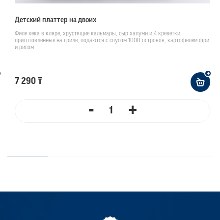
Детский платтер на двоих
Филе хека в кляре, хрустящие кальмары, сыр халуми и 4 креветки,
приготовленные на гриле, подаются с соусом 1000 островов, картофелем фри
и рисом
7 290 ₸
-
+