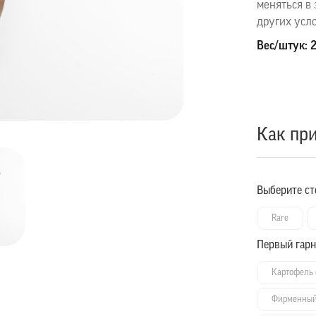
меняться в 
других усл
Вес/штук: 
Как пр
Выберите ст
Rare
Первый гарн
Картофель
Фирменный