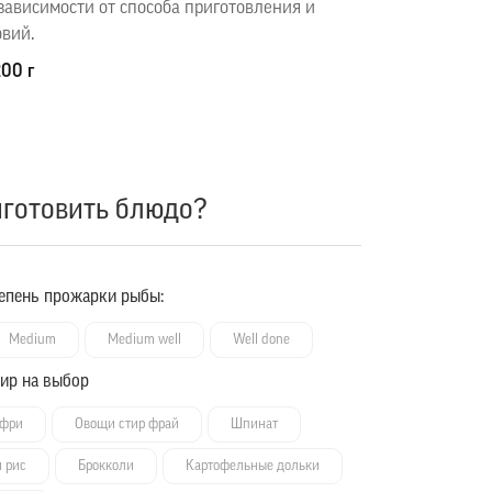
зависимости от способа приготовления и
овий.
200 г
иготовить блюдо?
епень прожарки рыбы:
Medium
Medium well
Well done
ир на выбор
 фри
Овощи стир фрай
Шпинат
 рис
Брокколи
Картофельные дольки