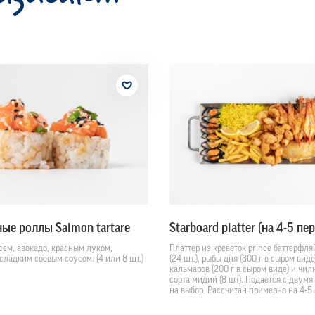
ые роллы Salmon tartare
Starboard рlatter (на 4-5 пе
сем, авокадо, красным луком,
Платтер из креветок prince баттерфля
сладким соевым соусом. (4 или 8 шт.)
(24 шт.), рыбы дня (300 г в сыром вид
кальмаров (200 г в сыром виде) и чил
сорта мидий (8 шт). Подается с двумя
на выбор. Рассчитан примерно на 4-5