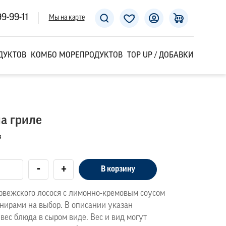
99-99-11
Мы на карте
ДУКТОВ
КОМБО МОРЕПРОДУКТОВ
TOP UP / ДОБАВКИ
а гриле
₸
-
+
В корзину
орвежского лосося с лимонно-кремовым соусом
рнирами на выбор. В описании указан
вес блюда в сыром виде. Вес и вид могут