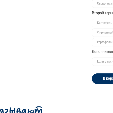
Овощи на г
Второй гарн
Картофель
Фирменный
картофель
Дополнител
В кор
казывают