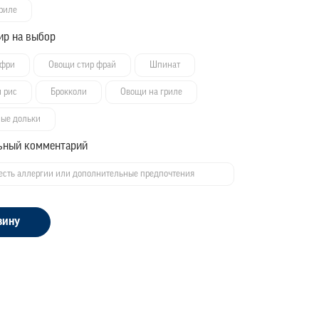
риле
ир на выбор
 фри
Овощи стир фрай
Шпинат
 рис
Брокколи
Овощи на гриле
ные дольки
ьный комментарий
зину