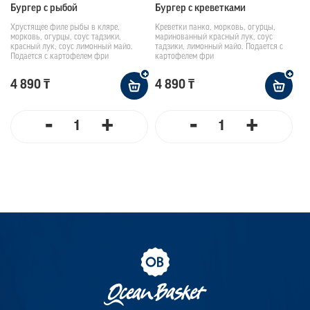
Бургер с рыбой
Бургер с креветками
Хрустящее филе рыбы в кляре,
Креветки панко, морковь, огурцы,
морковь, огурцы, соус тадзики,
маринованный красный лук, соус
красный лук, соус лимонный майо.
тадзики, лимонный майо. Подается с
Подается с картофелем фри
картофелем фри
4 890 ₸
4 890 ₸
-
+
-
+