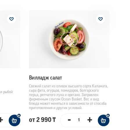
Вилладж салат
Свежий салат из оливок высшего сорта Каламата,
сыра фета, огурцов, помидоров, болгарского
 и рыбой
перца, репчатого лука и орегано. Заправлен
фирменным соусом Ocean Basket. Вес и вид
блюда может меняться в зависимости от способа
приготовления и других условий.
+
-
+
от 2 990 ₸