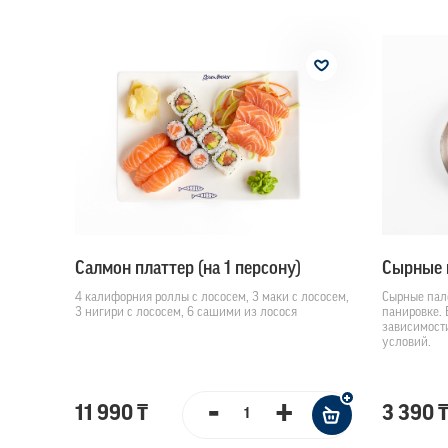
Салмон платтер (на 1 персону)
Сыpные 
4 калифорния роллы с лососем, 3 маки с лососем,
Сырные пал
3 нигири с лососем, 6 сашими из лосося
панировке. 
зависимости
условий.
-
+
11 990 ₸
3 390 