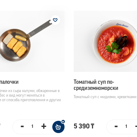
палочки
Томатный суп по-
средиземноморски
очки из сыра халуми, обжаренные в
Вес и вид могут меняться в
Томатный суп с мидиями, креветками
 от способа приготовления и других
-
+
-
₸
5 390 ₸