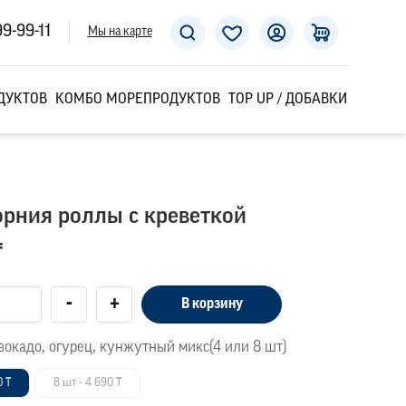
99-99-11
Мы на карте
ДУКТОВ
КОМБО МОРЕПРОДУКТОВ
TOP UP / ДОБАВКИ
рния роллы с креветкой
₸
-
+
В корзину
вокадо, огурец, кунжутный микс(4 или 8 шт)
0 ₸
8 шт - 4 690 ₸