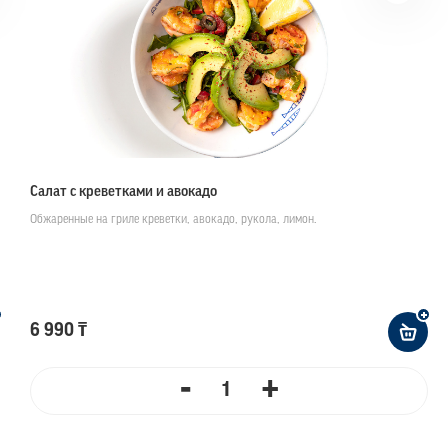
Салат с креветками и авокадо
Обжаренные на гриле креветки, авокадо, рукола, лимон.
6 990 ₸
-
+