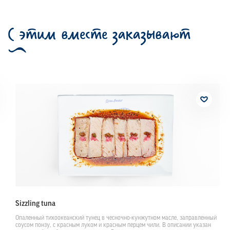
С этим вместе заказывают
Sizzling tuna
Опаленный тихоокеанский тунец в чесночно-кунжутном масле, заправленный
соусом понзу, с красным луком и красным перцем чили. В описании указан