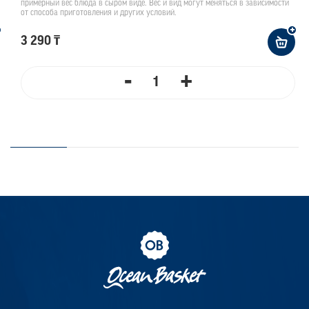
примерный вес блюда в сыром виде. Вес и вид могут меняться в зависимости
от способа приготовления и других условий.
3 290 ₸
-
+